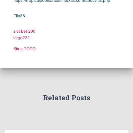
https://tropicalpoolsofaustintexas.com/about-us.php
Fila88
slot bet 200
virgo222
Situs TOTO
Related Posts