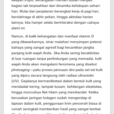
wilayah tropis, kehangatan mentari sudah menjadi
bagian tak terpisahkan dari dinamika kehidupan sehari-
hari. Mulai dari perjalanan berangkat kerja di pagi hari,
berolahraga di akhir pekan, hingga aktivitas harian
lainnya, kita hampir selalu berinteraksi dengan cahaya
alami ini.
Namun, di balik kehangatan dan manfaat vitamin D
yang ditawarkannya, sinar matahari menyimpan potensi
bahaya yang sangat agresif bagi kecantikan jangka
panjang kulit wajah Anda. Jika Anda sering beraktivitas
di luar ruangan tanpa perlindungan yang memadai, kulit
wajah Anda akan mengalami fenomena yang disebut
photoaging
—yaitu proses penuaan dini pada sel-sel kulit
yang dipicu secara langsung oleh radiasi ultraviolet
(UV). Gejalanya bermanifestasi dalam bentuk kulit yang
mendadak kering, tampak kusam, kehilangan elastisitas,
hingga munculnya flek hitam yang membandel. Ketika
kerusakan jaringan kolagen sudah mengendap di
lapisan dalam kulit, penggunaan krim pencerah biasa di
rumah seringkali memberikan hasil yang sangat lambat.