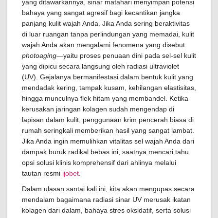
yang ditawarkannya, sinar matahari menyimpan potensi
bahaya yang sangat agresif bagi kecantikan jangka
panjang kulit wajah Anda. Jika Anda sering beraktivitas
di luar ruangan tanpa perlindungan yang memadai, kulit
wajah Anda akan mengalami fenomena yang disebut
photoaging
—yaitu proses penuaan dini pada sel-sel kulit
yang dipicu secara langsung oleh radiasi ultraviolet
(UV). Gejalanya bermanifestasi dalam bentuk kulit yang
mendadak kering, tampak kusam, kehilangan elastisitas,
hingga munculnya flek hitam yang membandel. Ketika
kerusakan jaringan kolagen sudah mengendap di
lapisan dalam kulit, penggunaan krim pencerah biasa di
rumah seringkali memberikan hasil yang sangat lambat.
Jika Anda ingin memulihkan vitalitas sel wajah Anda dari
dampak buruk radikal bebas ini, saatnya mencari tahu
opsi solusi klinis komprehensif dari ahlinya melalui
tautan resmi
ijobet
.
Dalam ulasan santai kali ini, kita akan mengupas secara
mendalam bagaimana radiasi sinar UV merusak ikatan
kolagen dari dalam, bahaya stres oksidatif, serta solusi