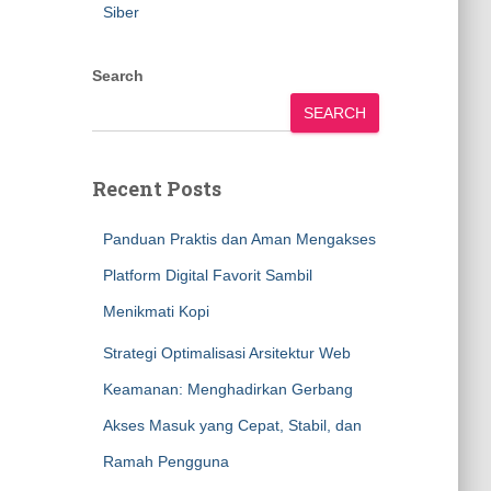
Siber
Search
SEARCH
Recent Posts
Panduan Praktis dan Aman Mengakses
Platform Digital Favorit Sambil
Menikmati Kopi
Strategi Optimalisasi Arsitektur Web
Keamanan: Menghadirkan Gerbang
Akses Masuk yang Cepat, Stabil, dan
Ramah Pengguna