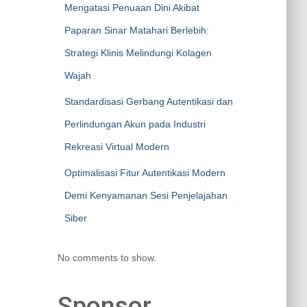
Mengatasi Penuaan Dini Akibat
Paparan Sinar Matahari Berlebih:
Strategi Klinis Melindungi Kolagen
Wajah
Standardisasi Gerbang Autentikasi dan
Perlindungan Akun pada Industri
Rekreasi Virtual Modern
Optimalisasi Fitur Autentikasi Modern
Demi Kenyamanan Sesi Penjelajahan
Siber
No comments to show.
Sponsor