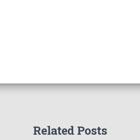
Related Posts