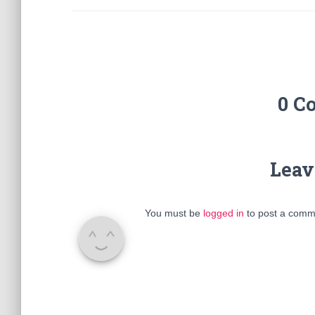
0 C
Leav
You must be
logged in
to post a comm