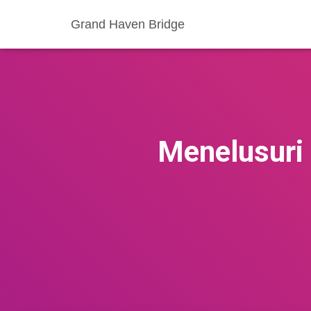
Grand Haven Bridge
Menelusuri 