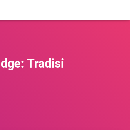
dge: Tradisi
!