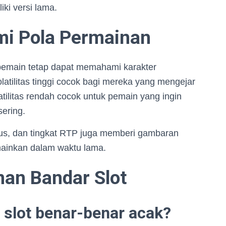
iki versi lama.
i Pola Permainan
, pemain tetap dapat memahami karakter
atilitas tinggi cocok bagi mereka yang mengejar
ilitas rendah cocok untuk pemain yang ingin
ering.
usus, dan tingkat RTP juga memberi gambaran
ainkan dalam waktu lama.
an Bandar Slot
 slot benar-benar acak?