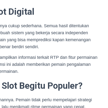
t Digital
rnya cukup sederhana. Semua hasil ditentukan
buah sistem yang bekerja secara independen
main yang bisa memprediksi kapan kemenangan
enar berdiri sendiri.
ampilkan informasi terkait RTP dan fitur permainan
ansi ini adalah memberikan pemain pengalaman
ermainan.
lot Begitu Populer?
annya. Pemain tidak perlu mempelajari strategi
lalu menikmati ritme permainan yang cepat.