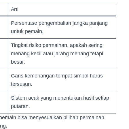
Arti
Persentase pengembalian jangka panjang
untuk pemain.
Tingkat risiko permainan, apakah sering
menang kecil atau jarang menang tetapi
besar.
Garis kemenangan tempat simbol harus
tersusun.
Sistem acak yang menentukan hasil setiap
putaran.
pemain bisa menyesuaikan pilihan permainan
ng.