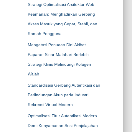
Strategi Optimalisasi Arsitektur Web
Keamanan: Menghadirkan Gerbang
Akses Masuk yang Cepat, Stabil, dan
Ramah Pengguna
Mengatasi Penuaan Dini Akibat
Paparan Sinar Matahari Berlebih:
Strategi Klinis Melindungi Kolagen
Wajah
Standardisasi Gerbang Autentikasi dan
Perlindungan Akun pada Industri
Rekreasi Virtual Modern
Optimalisasi Fitur Autentikasi Modern
Demi Kenyamanan Sesi Penjelajahan