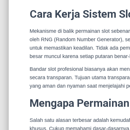
Cara Kerja Sistem Slo
Mekanisme di balik permainan slot sebena
oleh RNG (Random Number Generator), se
untuk memastikan keadilan. Tidak ada pe
besar muncul karena setiap putaran benar-b
Bandar slot profesional biasanya akan men
secara transparan. Tujuan utama transpar
yang aman dan nyaman saat menjelajahi p
Mengapa Permainan S
Salah satu alasan terbesar adalah kemudah
khusus. Cukup memahami dasar-dasarnya, 