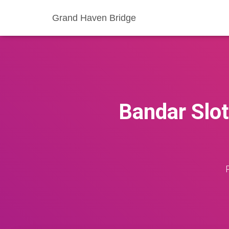
Grand Haven Bridge
Bandar Slot