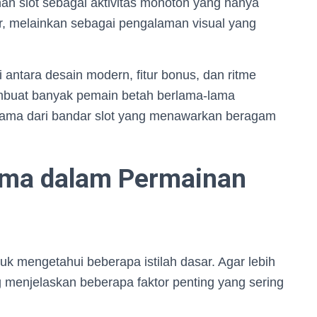
an slot sebagai aktivitas monoton yang hanya
, melainkan sebagai pengalaman visual yang
antara desain modern, fitur bonus, dan ritme
embuat banyak pemain betah berlama-lama
rutama dari bandar slot yang menawarkan beragam
tama dalam Permainan
k mengetahui beberapa istilah dasar. Agar lebih
g menjelaskan beberapa faktor penting yang sering