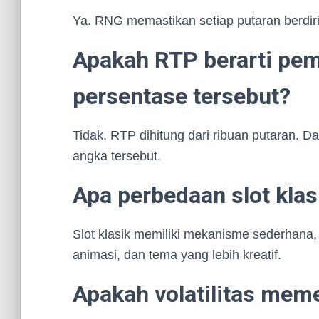
Ya. RNG memastikan setiap putaran berdiri 
Apakah RTP berarti pem
persentase tersebut?
Tidak. RTP dihitung dari ribuan putaran. Da
angka tersebut.
Apa perbedaan slot klas
Slot klasik memiliki mekanisme sederhana
animasi, dan tema yang lebih kreatif.
Apakah volatilitas me