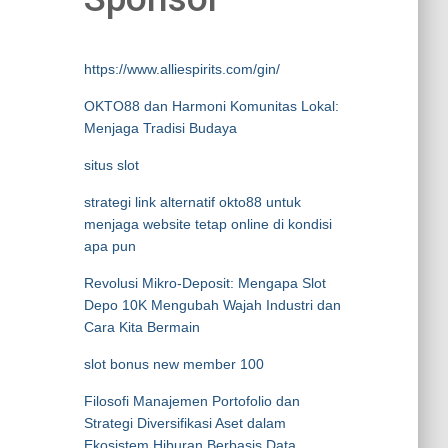
https://www.alliespirits.com/gin/
OKTO88 dan Harmoni Komunitas Lokal:
Menjaga Tradisi Budaya
situs slot
strategi link alternatif okto88 untuk
menjaga website tetap online di kondisi
apa pun
Revolusi Mikro-Deposit: Mengapa Slot
Depo 10K Mengubah Wajah Industri dan
Cara Kita Bermain
slot bonus new member 100
Filosofi Manajemen Portofolio dan
Strategi Diversifikasi Aset dalam
Ekosistem Hiburan Berbasis Data