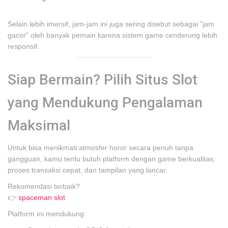
Selain lebih imersif, jam-jam ini juga sering disebut sebagai "jam
gacor" oleh banyak pemain karena sistem game cenderung lebih
responsif.
Siap Bermain? Pilih Situs Slot
yang Mendukung Pengalaman
Maksimal
Untuk bisa menikmati atmosfer horor secara penuh tanpa
gangguan, kamu tentu butuh platform dengan game berkualitas,
proses transaksi cepat, dan tampilan yang lancar.
Rekomendasi terbaik?
👉
spaceman slot
Platform ini mendukung: