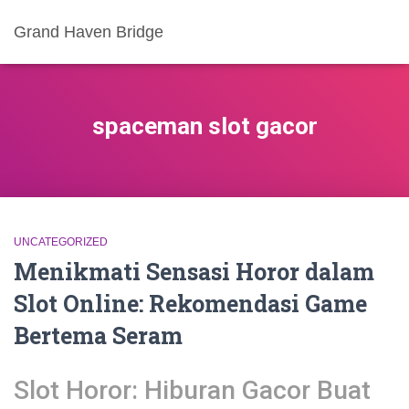
Grand Haven Bridge
spaceman slot gacor
UNCATEGORIZED
Menikmati Sensasi Horor dalam
Slot Online: Rekomendasi Game
Bertema Seram
Slot Horor: Hiburan Gacor Buat