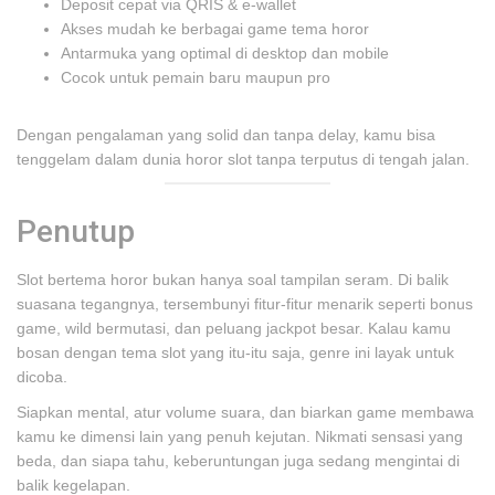
Deposit cepat via QRIS & e-wallet
Akses mudah ke berbagai game tema horor
Antarmuka yang optimal di desktop dan mobile
Cocok untuk pemain baru maupun pro
Dengan pengalaman yang solid dan tanpa delay, kamu bisa
tenggelam dalam dunia horor slot tanpa terputus di tengah jalan.
Penutup
Slot bertema horor bukan hanya soal tampilan seram. Di balik
suasana tegangnya, tersembunyi fitur-fitur menarik seperti bonus
game, wild bermutasi, dan peluang jackpot besar. Kalau kamu
bosan dengan tema slot yang itu-itu saja, genre ini layak untuk
dicoba.
Siapkan mental, atur volume suara, dan biarkan game membawa
kamu ke dimensi lain yang penuh kejutan. Nikmati sensasi yang
beda, dan siapa tahu, keberuntungan juga sedang mengintai di
balik kegelapan.