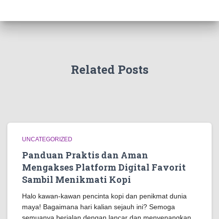
Related Posts
UNCATEGORIZED
Panduan Praktis dan Aman
Mengakses Platform Digital Favorit
Sambil Menikmati Kopi
Halo kawan-kawan pencinta kopi dan penikmat dunia
maya! Bagaimana hari kalian sejauh ini? Semoga
semuanya berjalan dengan lancar dan menyenangkan,