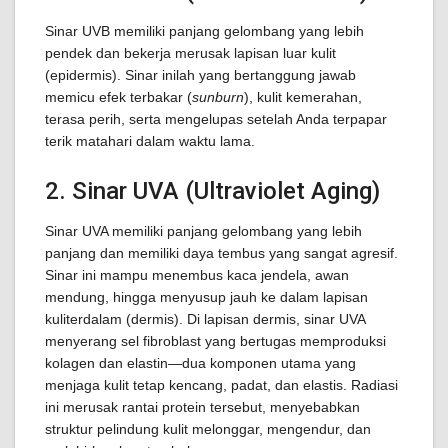
Sinar UVB memiliki panjang gelombang yang lebih
pendek dan bekerja merusak lapisan luar kulit
(epidermis). Sinar inilah yang bertanggung jawab
memicu efek terbakar (
sunburn
), kulit kemerahan,
terasa perih, serta mengelupas setelah Anda terpapar
terik matahari dalam waktu lama.
2. Sinar UVA (Ultraviolet Aging)
Sinar UVA memiliki panjang gelombang yang lebih
panjang dan memiliki daya tembus yang sangat agresif.
Sinar ini mampu menembus kaca jendela, awan
mendung, hingga menyusup jauh ke dalam lapisan
kuliterdalam (dermis). Di lapisan dermis, sinar UVA
menyerang sel fibroblast yang bertugas memproduksi
kolagen dan elastin—dua komponen utama yang
menjaga kulit tetap kencang, padat, dan elastis. Radiasi
ini merusak rantai protein tersebut, menyebabkan
struktur pelindung kulit melonggar, mengendur, dan