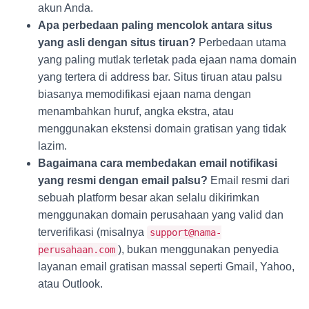
akun Anda.
Apa perbedaan paling mencolok antara situs
yang asli dengan situs tiruan?
Perbedaan utama
yang paling mutlak terletak pada ejaan nama domain
yang tertera di address bar. Situs tiruan atau palsu
biasanya memodifikasi ejaan nama dengan
menambahkan huruf, angka ekstra, atau
menggunakan ekstensi domain gratisan yang tidak
lazim.
Bagaimana cara membedakan email notifikasi
yang resmi dengan email palsu?
Email resmi dari
sebuah platform besar akan selalu dikirimkan
menggunakan domain perusahaan yang valid dan
terverifikasi (misalnya
support@nama-
), bukan menggunakan penyedia
perusahaan.com
layanan email gratisan massal seperti Gmail, Yahoo,
atau Outlook.