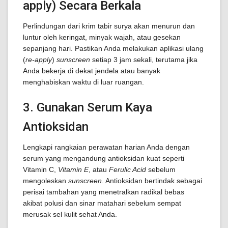
apply) Secara Berkala
Perlindungan dari krim tabir surya akan menurun dan
luntur oleh keringat, minyak wajah, atau gesekan
sepanjang hari. Pastikan Anda melakukan aplikasi ulang
(
re-apply
)
sunscreen
setiap 3 jam sekali, terutama jika
Anda bekerja di dekat jendela atau banyak
menghabiskan waktu di luar ruangan.
3. Gunakan Serum Kaya
Antioksidan
Lengkapi rangkaian perawatan harian Anda dengan
serum yang mengandung antioksidan kuat seperti
Vitamin C,
Vitamin E
, atau
Ferulic Acid
sebelum
mengoleskan
sunscreen
. Antioksidan bertindak sebagai
perisai tambahan yang menetralkan radikal bebas
akibat polusi dan sinar matahari sebelum sempat
merusak sel kulit sehat Anda.