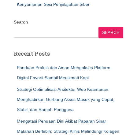
Kenyamanan Sesi Penjelajahan Siber
Search
SEARCH
Recent Posts
Panduan Praktis dan Aman Mengakses Platform
Digital Favorit Sambil Menikmati Kopi
Strategi Optimalisasi Arsitektur Web Keamanan:
Menghadirkan Gerbang Akses Masuk yang Cepat,
Stabil, dan Ramah Pengguna
Mengatasi Penuaan Dini Akibat Paparan Sinar
Matahari Berlebih: Strategi Klinis Melindungi Kolagen