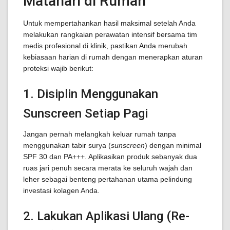
Matahari di Rumah
Untuk mempertahankan hasil maksimal setelah Anda
melakukan rangkaian perawatan intensif bersama tim
medis profesional di klinik, pastikan Anda merubah
kebiasaan harian di rumah dengan menerapkan aturan
proteksi wajib berikut:
1. Disiplin Menggunakan
Sunscreen Setiap Pagi
Jangan pernah melangkah keluar rumah tanpa
menggunakan tabir surya (
sunscreen
) dengan minimal
SPF 30 dan PA+++. Aplikasikan produk sebanyak dua
ruas jari penuh secara merata ke seluruh wajah dan
leher sebagai benteng pertahanan utama pelindung
investasi kolagen Anda.
2. Lakukan Aplikasi Ulang (Re-