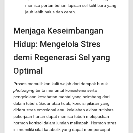
memicu pertumbuhan lapisan sel kulit baru yang
jauh lebih halus dan cerah.
Menjaga Keseimbangan
Hidup: Mengelola Stres
demi Regenerasi Sel yang
Optimal
Proses memulihkan kulit wajah dari dampak buruk
photoaging
tentu menuntut konsistensi serta
pengelolaan kesehatan mental yang seimbang dari
dalam tubuh. Sadar atau tidak, kondisi pikiran yang
didera stres emosional atau kelelahan akibat rutinitas
pekerjaan harian dapat memicu tubuh melepaskan
hormon kortisol dalam jumlah melimpah. Hormon stres
ini memiliki sifat katabolik yang dapat mempercepat