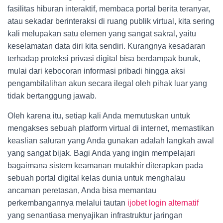
fasilitas hiburan interaktif, membaca portal berita teranyar,
atau sekadar berinteraksi di ruang publik virtual, kita sering
kali melupakan satu elemen yang sangat sakral, yaitu
keselamatan data diri kita sendiri. Kurangnya kesadaran
terhadap proteksi privasi digital bisa berdampak buruk,
mulai dari kebocoran informasi pribadi hingga aksi
pengambilalihan akun secara ilegal oleh pihak luar yang
tidak bertanggung jawab.
Oleh karena itu, setiap kali Anda memutuskan untuk
mengakses sebuah platform virtual di internet, memastikan
keaslian saluran yang Anda gunakan adalah langkah awal
yang sangat bijak. Bagi Anda yang ingin mempelajari
bagaimana sistem keamanan mutakhir diterapkan pada
sebuah portal digital kelas dunia untuk menghalau
ancaman peretasan, Anda bisa memantau
perkembangannya melalui tautan
ijobet login alternatif
yang senantiasa menyajikan infrastruktur jaringan