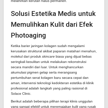
melahirkan kerutan halus permanen.
Solusi Estetika Medis untuk
Memulihkan Kulit dari Efek
Photoaging
Ketika barier jaringan kolagen sudah mengalami
kerusakan struktural akibat paparan matahari menahun,
molekul dari produk
skincare
biasa yang dijual bebas
seringkali kesulitan untuk melakukan rekonstruksi
secara mandiri dari luar. Untuk menghancurkan
akumulasi pigmen gelap serta merangsang
pertumbuhan serat kolagen baru secara cepat dan
aman, intervensi teknologi kedokteran estetika di klinik
profesional adalah langkah yang paling rasional di
Solace Clinic.
Berikut adalah beberapa pilihan terapi klinis unggulan
yang sangat efektif untuk meremajakan kulit yang rusak