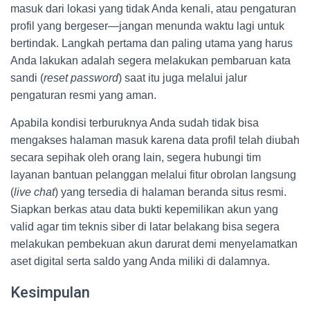
masuk dari lokasi yang tidak Anda kenali, atau pengaturan
profil yang bergeser—jangan menunda waktu lagi untuk
bertindak. Langkah pertama dan paling utama yang harus
Anda lakukan adalah segera melakukan pembaruan kata
sandi (
reset password
) saat itu juga melalui jalur
pengaturan resmi yang aman.
Apabila kondisi terburuknya Anda sudah tidak bisa
mengakses halaman masuk karena data profil telah diubah
secara sepihak oleh orang lain, segera hubungi tim
layanan bantuan pelanggan melalui fitur obrolan langsung
(
live chat
) yang tersedia di halaman beranda situs resmi.
Siapkan berkas atau data bukti kepemilikan akun yang
valid agar tim teknis siber di latar belakang bisa segera
melakukan pembekuan akun darurat demi menyelamatkan
aset digital serta saldo yang Anda miliki di dalamnya.
Kesimpulan