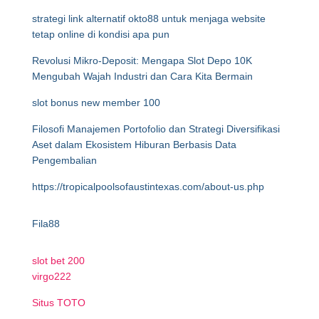
strategi link alternatif okto88 untuk menjaga website
tetap online di kondisi apa pun
Revolusi Mikro-Deposit: Mengapa Slot Depo 10K
Mengubah Wajah Industri dan Cara Kita Bermain
slot bonus new member 100
Filosofi Manajemen Portofolio dan Strategi Diversifikasi
Aset dalam Ekosistem Hiburan Berbasis Data
Pengembalian
https://tropicalpoolsofaustintexas.com/about-us.php
Fila88
slot bet 200
virgo222
Situs TOTO