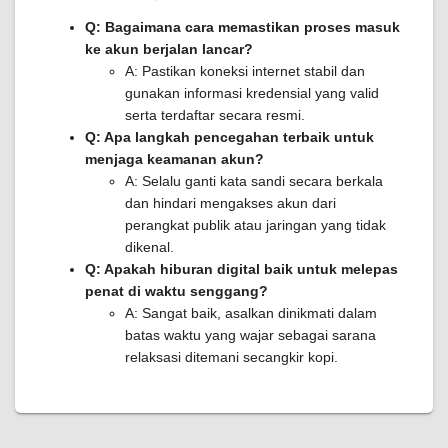
Q: Bagaimana cara memastikan proses masuk
ke akun berjalan lancar?
A: Pastikan koneksi internet stabil dan
gunakan informasi kredensial yang valid
serta terdaftar secara resmi.
Q: Apa langkah pencegahan terbaik untuk
menjaga keamanan akun?
A: Selalu ganti kata sandi secara berkala
dan hindari mengakses akun dari
perangkat publik atau jaringan yang tidak
dikenal.
Q: Apakah hiburan digital baik untuk melepas
penat di waktu senggang?
A: Sangat baik, asalkan dinikmati dalam
batas waktu yang wajar sebagai sarana
relaksasi ditemani secangkir kopi.