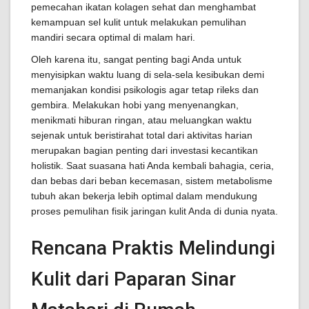
pemecahan ikatan kolagen sehat dan menghambat
kemampuan sel kulit untuk melakukan pemulihan
mandiri secara optimal di malam hari.
Oleh karena itu, sangat penting bagi Anda untuk
menyisipkan waktu luang di sela-sela kesibukan demi
memanjakan kondisi psikologis agar tetap rileks dan
gembira. Melakukan hobi yang menyenangkan,
menikmati hiburan ringan, atau meluangkan waktu
sejenak untuk beristirahat total dari aktivitas harian
merupakan bagian penting dari investasi kecantikan
holistik. Saat suasana hati Anda kembali bahagia, ceria,
dan bebas dari beban kecemasan, sistem metabolisme
tubuh akan bekerja lebih optimal dalam mendukung
proses pemulihan fisik jaringan kulit Anda di dunia nyata.
Rencana Praktis Melindungi
Kulit dari Paparan Sinar