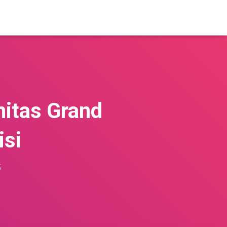
nitas Grand
isi
5