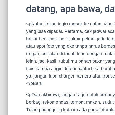
datang, apa bawa, da
<pKalau kalian ingin masuk ke dalam vibe 
yang bisa dipakai. Pertama, cek jadwal ac
besar berlangsung di akhir pekan, jadi da
atau spot foto yang oke tanpa harus berd
ringan; berjalan di tanah luas dengan matah
lelah, jadi kasih tubuhmu bahan bakar yan
tipis karena angin di tepi pantai bisa be
ya, jangan lupa charger kamera atau pons
</pBaru
<pDan akhirnya, jangan ragu untuk berta
berbagi rekomendasi tempat makan, sudut p
Tulang punggung kota ini ada pada interak