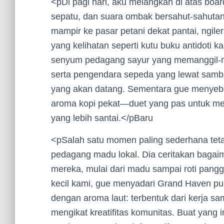
<pDi pagi hari, aku melangkah di atas boa
sepatu, dan suara ombak bersahut-sahuta
mampir ke pasar petani dekat pantai, ngiler
yang kelihatan seperti kutu buku antidoti k
senyum pedagang sayur yang memanggil-ma
serta pengendara sepeda yang lewat sambil 
yang akan datang. Sementara gue menyebe
aroma kopi pekat—duet yang pas untuk mem
yang lebih santai.</pBaru
<pSalah satu momen paling sederhana teta
pedagang madu lokal. Dia ceritakan bagai
mereka, mulai dari madu sampai roti pangg
kecil kami, gue menyadari Grand Haven p
dengan aroma laut: terbentuk dari kerja sa
mengikat kreatifitas komunitas. Buat yang i