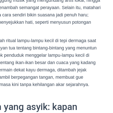
ggung musik yang mengundang artis lokal, hingga
enambah semangat perayaan. Selain itu, matahari
cara sendiri bikin suasana jadi penuh haru;
menyejukkan hati, seperti menyusun potongan
lah ritual lampu-lampu kecil di tepi dermaga saat
layan tua tentang bintang-bintang yang menuntun
k penduduk menggelar lampu-lampu kecil di
tentang ikan-ikan besar dan cuaca yang kadang
ermain dekat kayu dermaga, ditambah jejak
sambil berpegangan tangan, membuat gue
asa kini tanpa kehilangan akar sejarahnya.
h yang asyik: kapan