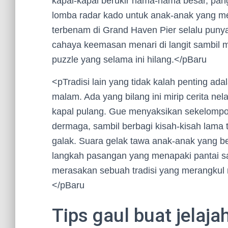
kapal-kapal berukir nama-nama besar, pan
lomba radar kado untuk anak-anak yang m
terbenam di Grand Haven Pier selalu punya 
cahaya keemasan menari di langit sambil 
puzzle yang selama ini hilang.</pBaru
<pTradisi lain yang tidak kalah penting ada
malam. Ada yang bilang ini mirip cerita ne
kapal pulang. Gue menyaksikan sekelompo
dermaga, sambil berbagi kisah-kisah lama 
galak. Suara gelak tawa anak-anak yang b
langkah pasangan yang menapaki pantai 
merasakan sebuah tradisi yang merangkul m
</pBaru
Tips gaul buat jelaja